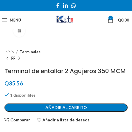
0
MENÚ
Q
0.00
Haga Click para agrandar
Inicio
Terminales
Terminal de entallar 2 Agujeros 350 MCM
Q
35.56
1 disponibles
AÑADIR AL CARRITO
Comparar
Añadir a lista de deseos