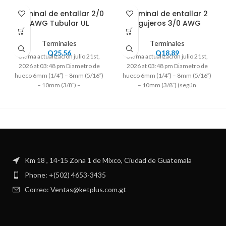
Terminal de entallar 2/0
Terminal de entallar 2
AWG Tubular UL
Agujeros 3/0 AWG
Terminales
Terminales
Q
25.56
Q
18.89
Ultima actualización julio 21st,
Ultima actualización julio 21st,
2026 at 03:48 pm Diametro de
2026 at 03:48 pm Diametro de
hueco 6mm (1/4″) – 8mm (5/16″)
hueco 6mm (1/4″) – 8mm (5/16″)
– 10mm (3/8″) –
– 10mm (3/8″) (según
Km 18 , 14-15 Zona 1 de Mixco, Ciudad de Guatemala
Phone: +(502) 4653-3435
Correo: Ventas@ketplus.com.gt