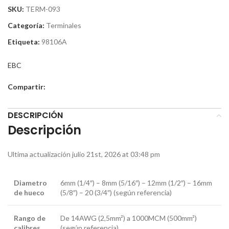
SKU:
TERM-093
Categoría:
Terminales
Etiqueta:
98106A
EBC
Compartir:
DESCRIPCIÓN
Descripción
Ultima actualización julio 21st, 2026 at 03:48 pm
Diametro
6mm (1/4″) – 8mm (5/16″) – 12mm (1/2″) – 16mm
de hueco
(5/8″) – 20 (3/4″) (según referencia)
Rango de
De 14AWG (2,5mm²) a 1000MCM (500mm²)
calibres
(según referencia)