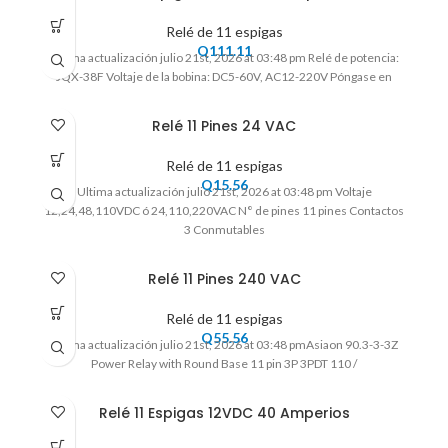
Relé de 11 espigas
Q
111.11
Ultima actualización julio 21st, 2026 at 03:48 pm Relé de potencia:
JQX-38F Voltaje de la bobina: DC5-60V, AC12-220V Póngase en
Relé 11 Pines 24 VAC
Relé de 11 espigas
Q
15.56
Ultima actualización julio 21st, 2026 at 03:48 pm Voltaje
12,24,48,110VDC ó 24,110,220VAC N° de pines 11 pines Contactos
3 Conmutables
Relé 11 Pines 240 VAC
Relé de 11 espigas
Q
55.56
Ultima actualización julio 21st, 2026 at 03:48 pmAsiaon 90.3-3-3Z
Power Relay with Round Base 11 pin 3P 3PDT 110 /
Relé 11 Espigas 12VDC 40 Amperios