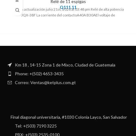
Relé de 11 espigas
Q
111.11
Ultima actualización julio 21st, 2026 at 03:48 pm Relé de alta potencia
JQX-38F La corriente del contactoA40A B30AEl voltaje de
Km 18 , 14-15 Zona 1 de Mixco, Ciudad de Guatemala
Phone: +(502) 4653-3435
Correo: Ventas@ketplus.com.gt
Final diagonal universitaria, #1030 Colonia Layco, San Salvador
Tel: +(503) 7190 3225
PBX: +(503) 2535-0100