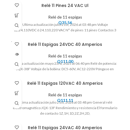
Relé 11 Pines 24 VAC Ul
Relé de 11 espigas
Q
35.56
Ultima actualización julio 21st, 2026 at 03:48 pm Voltaje
12,24,110VDC ó 24,110,220 VAC N° de pines 11 pines Contactos 3
VENDI
Relé 11 Espigas 24VDC 40 Amperios
DO
Relé de 11 espigas
Q
111.00
Ultima actualización mayo 23rd, 2025 at 06:40 pm Relé de potencia:
JQX-38F Voltaje de la bobina: DC5-60V, AC12-220V Póngase en
Relé 11 Espigas 120VAC 40 Amperios
Relé de 11 espigas
Q
111.11
Ultima actualización julio 21st, 2026 at 03:48 pm General relé
electromagnético JQX-13F Rendimiento y resistencia El formulario
de contacto 1Z,1H,1D,2Z,2H,2D,
Relé 11 Espigas 24VAC 40 Amperios