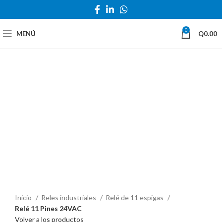
0
MENÚ
Q
0.00
Haga Click para agrandar
Inicio
Reles industriales
Relé de 11 espigas
Relé 11 Pines 24VAC
Volver a los productos