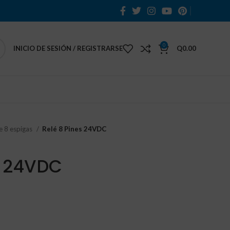
0
INICIO DE SESIÓN / REGISTRARSE
Q
0.00
e 8 espigas
Relé 8 Pines 24VDC
s 24VDC