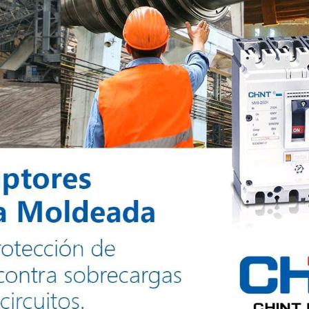
) – 10mm (3/8″) (según referencia)
fé – Rosado – Negro – Naranja – Purpura – Amarillo – Blanco – Verde (seg
gún referencia)
Todos los derechos reservados @2024