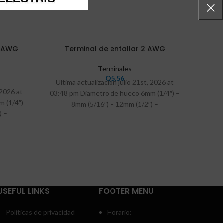
0 AWG
Terminal de entallar 2 AWG
T
Terminales
Q
5.56
Ultima actualización julio 21st, 2026 at
Ultim
 2026 at
03:48 pm Diametro de hueco 6mm (1/4″) –
03:48 
 (1/4″) –
8mm (5/16″) – 12mm (1/2″) –
) –
USEFUL LINKS
FOOTER MENU
Politicas de privacidad
Horario: