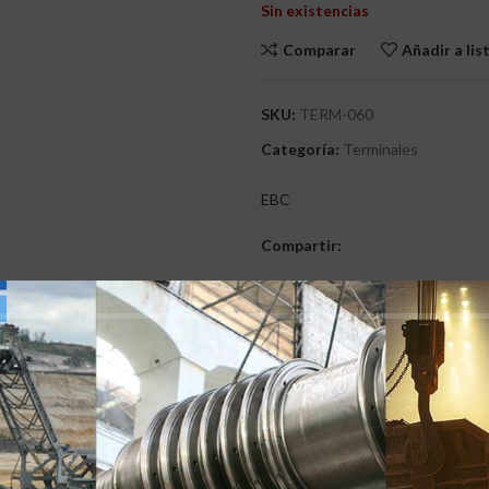
Sin existencias
Comparar
Añadir a li
SKU:
TERM-060
Categoría:
Terminales
EBC
Compartir:
PCIÓN
MARCA
VALORACIONES (0)
ENTREGAS Y