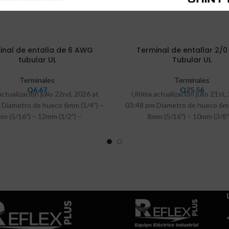
inal de entalla de 6 AWG
Terminal de entallar 2/
tubular UL
Tubular UL
Terminales
Terminales
Q
6.67
Q
25.56
actualización julio 22nd, 2026 at
Ultima actualización julio 21st,
 Diametro de hueco 6mm (1/4″) –
03:48 pm Diametro de hueco 6mm
m (5/16″) – 12mm (1/2″) –
8mm (5/16″) – 10mm (3/8″