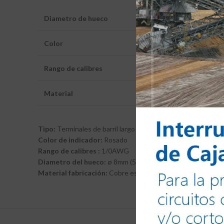
Diametro de hueco
6mm (1/4″) – 8mm (5/16″
Color
Rojo – Azul – Gris – Ca
Rango de calibres
De 8AWG a 750MCM (se
Material
Cobre estañado
Tipo:
Terminales de barril largo
Color de indicador:
Rosado
Rango de calibres :
1/0AWG
Diametro del hueco:
ø 8mm (5/16″)
Material fabricación:
Cobre estañado