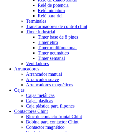
Relé de potencia
Relé miniatura
Relé para riel
Terminales
Transformadores de control chint
Timer industrial
Timer base de 8 pines
Timer eliro
Timer multifuncional
Timer neumático
Timer semanal
Ventiladores
Arrancadores
Arrancador manual
Arrancador suave
Arrancadores magnéticos
Cajas
Cajas metálicas
Cajas plasticas
Caja plástica para flipones
Contactores Chint
Bloc de contacto frontal Chint
Bobina para contactor Chint
Contactor magnético