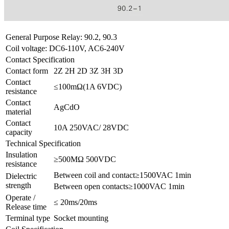
General Purpose Relay: 90.2, 90.3
Coil voltage: DC6-110V, AC6-240V
Contact Specification
Contact form
2Z 2H 2D 3Z 3H 3D
Contact
≤100mΩ(1A 6VDC)
resistance
Contact
AgCdO
material
Contact
10A 250VAC/ 28VDC
capacity
Technical Specification
Insulation
≥500MΩ 500VDC
resistance
Between coil and contact≥1500VAC 1min
Dielectric
strength
Between open contacts≥1000VAC 1min
Operate /
≤ 20ms/20ms
Release time
Terminal type
Socket mounting