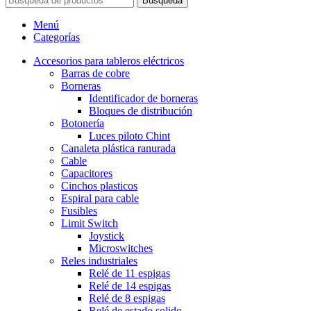
Búsqueda
Menú
Categorías
Accesorios para tableros eléctricos
Barras de cobre
Borneras
Identificador de borneras
Bloques de distribución
Botonería
Luces piloto Chint
Canaleta plástica ranurada
Cable
Capacitores
Cinchos plasticos
Espiral para cable
Fusibles
Limit Switch
Joystick
Microswitches
Reles industriales
Relé de 11 espigas
Relé de 14 espigas
Relé de 8 espigas
Relé de estado solido