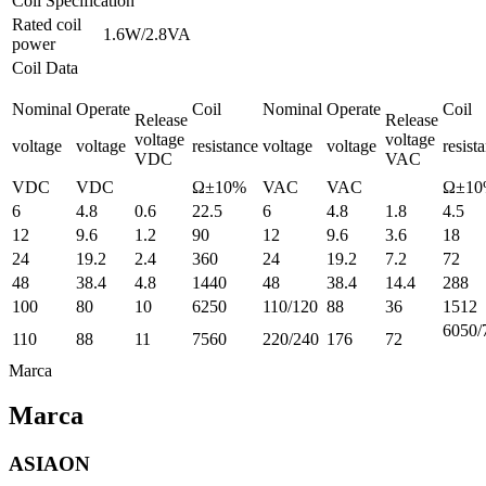
Coil Specification
Rated coil
1.6W/2.8VA
power
Coil Data
Nominal
Operate
Coil
Nominal
Operate
Coil
Release
Release
voltage
voltage
voltage
voltage
resistance
voltage
voltage
resist
VDC
VAC
VDC
VDC
Ω±10%
VAC
VAC
Ω±10
6
4.8
0.6
22.5
6
4.8
1.8
4.5
12
9.6
1.2
90
12
9.6
3.6
18
24
19.2
2.4
360
24
19.2
7.2
72
48
38.4
4.8
1440
48
38.4
14.4
288
100
80
10
6250
110/120
88
36
1512
6050/
110
88
11
7560
220/240
176
72
Marca
Marca
ASIAON