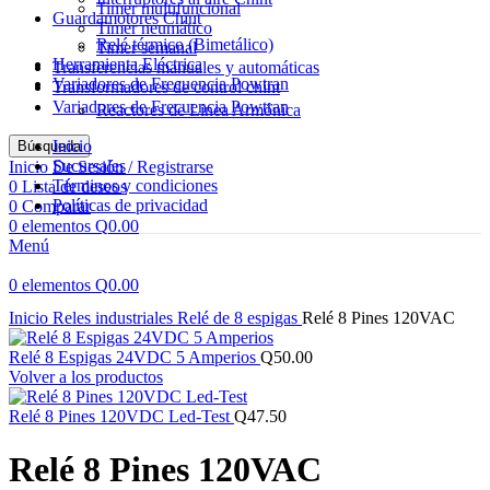
Timer multifuncional
Guardamotores Chint
Timer neumático
Relé térmico (Bimetálico)
Timer semanal
Herramienta Eléctrica
Transferencias manuales y automáticas
Variadores de Frecuencia Powtran
Transformadores de control chint
Variadores de Frecuencia Powtran
Reactores de Linea Armónica
Inicio
Búsqueda
Sucursales
Inicio De Sesión / Registrarse
Términos y condiciones
0
Lista de deseos
Políticas de privacidad
0
Comparar
0
elementos
Q
0.00
Menú
0
elementos
Q
0.00
Haga Click para agrandar
Inicio
Reles industriales
Relé de 8 espigas
Relé 8 Pines 120VAC
Relé 8 Espigas 24VDC 5 Amperios
Q
50.00
Volver a los productos
Relé 8 Pines 120VDC Led-Test
Q
47.50
Relé 8 Pines 120VAC