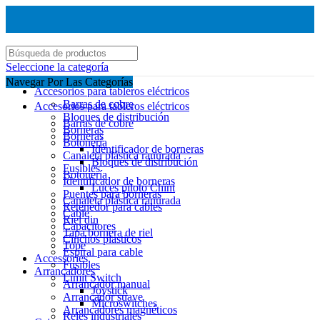
Seleccione la categoría
Navegar Por Las Categorías
Accesorios para tableros eléctricos
Barras de cobre
Accesorios para tableros eléctricos
Bloques de distribución
Barras de cobre
Borneras
Borneras
Botonería
Identificador de borneras
Canaleta plástica ranurada
Bloques de distribución
Fusibles
Botonería
Identificador de borneras
Luces piloto Chint
Puentes para borneras
Canaleta plástica ranurada
Retenedor para cables
Cable
Riel din
Capacitores
Tapa bornera de riel
Cinchos plasticos
Tope
Espiral para cable
Accessories
Fusibles
Arrancadores
Limit Switch
Arrancador manual
Joystick
Arrancador suave
Microswitches
Arrancadores magnéticos
Reles industriales